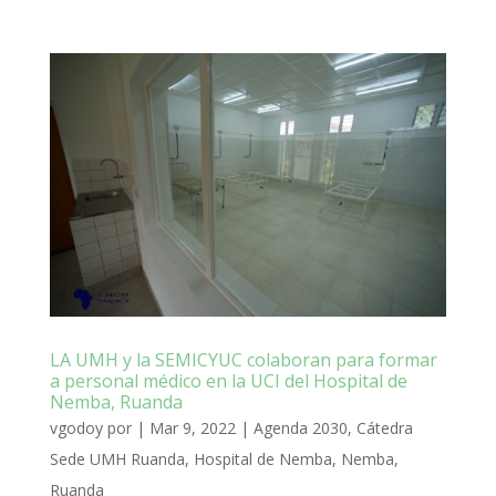
LA UMH y la SEMICYUC colaboran para formar
a personal médico en la UCI del Hospital de
Nemba, Ruanda
vgodoy
por
|
Mar 9, 2022
|
Agenda 2030
,
Cátedra
Sede UMH Ruanda
,
Hospital de Nemba
,
Nemba
,
Ruanda