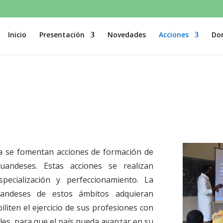
Inicio
Presentación
Novedades
Acciones
Do
a se fomentan acciones de formación de
ruandeses. Estas acciones se realizan
pecialización y perfeccionamiento. La
ruandeses de estos ámbitos adquieran
iliten el ejercicio de sus profesiones con
les, para que el país pueda avanzar en su